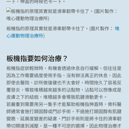
一下，伸直的時候也卡一下。
板機指的原理其實就是滑車韌帶卡住了。(圖片製作：
唯
心運動物理治療所
)
板機指要如何治療？
板機指症狀輕微時，有機會透過休息自行緩解，但往往是
因為工作需要過度使用手指、沒有辦法真正的休息，因此
即使去醫院、診所做復健也不太會好，時間拖久了容易反
覆發炎，導致堆積越來越多的沾黏物，沾黏可以想像成是
皮膚之下的結痂，堆積越多會導致肌腱滑動更卡。
若嚴重到需要用另一隻手才能幫助板機指伸直時，骨科醫
師通常會施打類固醇或門診手術，不過施打類固醇有肌腱
變脆、延展度變差的疑慮，門診手術則是將卡住的滑車韌
帶切開達到減壓，是一種不可逆的選擇，因此物理治療才