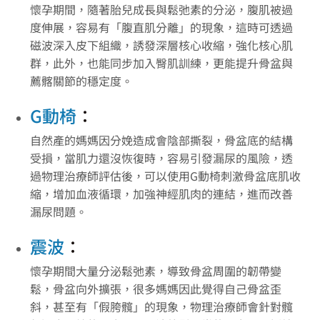
懷孕期間，隨著胎兒成長與鬆弛素的分泌，腹肌被過
度伸展，容易有「腹直肌分離」的現象，這時可透過
磁波深入皮下組織，誘發深層核心收縮，強化核心肌
群，此外，也能同步加入臀肌訓練，更能提升骨盆與
薦髂關節的穩定度。
G動椅
：
自然產的媽媽因分娩造成會陰部撕裂，骨盆底的結構
受損，當肌力還沒恢復時，容易引發漏尿的風險，透
過物理治療師評估後，可以使用G動椅刺激骨盆底肌收
縮，增加血液循環，加強神經肌肉的連結，進而改善
漏尿問題。
震波
：
懷孕期間大量分泌鬆弛素，導致骨盆周圍的韌帶變
鬆，骨盆向外擴張，很多媽媽因此覺得自己骨盆歪
斜，甚至有「假胯髖」的現象，物理治療師會針對髖