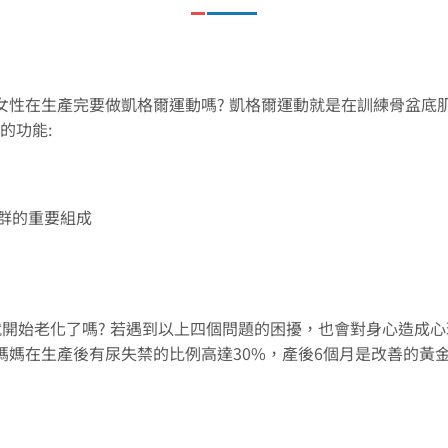
過女性在生產完要做凱格爾運動嗎? 凱格爾運動就是在訓練骨盆底
的功能:
肌群的重要組成
就開始老化了嗎? 若遇到以上四個問題的困擾，也會對身心造成
後媽媽在生產後有尿失禁的比例高達30%，產後6個月是改善的黃金