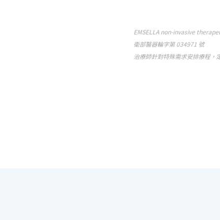
EMSELLA non-invasive therapeu
衛部醫器輪字第 034971 號
治療師針對特殊需求安排療程，定價