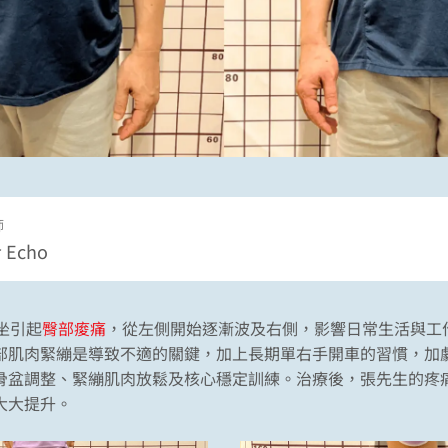
師
Echo
坐引起
臀部痠痛
，從左側開始逐漸波及右側，影響日常生活與工
部肌肉緊繃是導致不適的關鍵，加上長期單右手開車的習慣，加
骨盆調整、緊繃肌肉放鬆及核心穩定訓練。治療後，張先生的疼
大大提升。