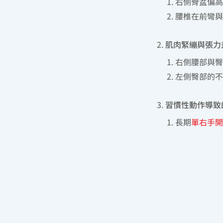
右側骨盆偏高
腰椎在前彎與
肌肉緊繃與張力
右側腰部與臀
左側臀部的不
習慣性動作導致
長期
單右手開