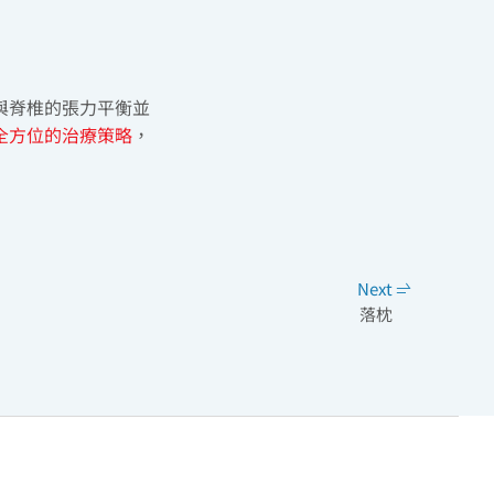
與脊椎的張力平衡並
全方位的治療策略
，
Next
落枕