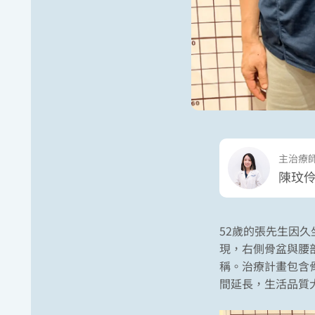
主治療
陳玟伶 
52歲的張先生因久
現，右側骨盆與腰
稱。治療計畫包含
間延長，生活品質