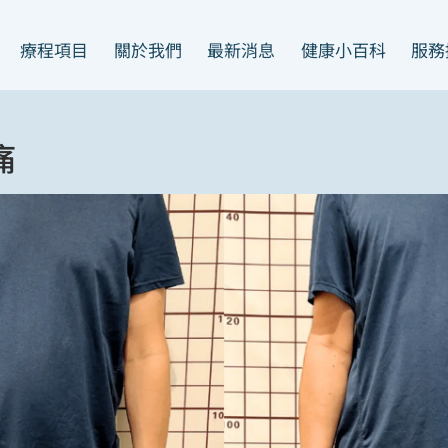
義大利足壓檢測儀
問與答
運動傷害
療程項目
關於我們
最新消息
健康小百科
服務
產後修復套餐
服務流程介紹
見證案例
痛