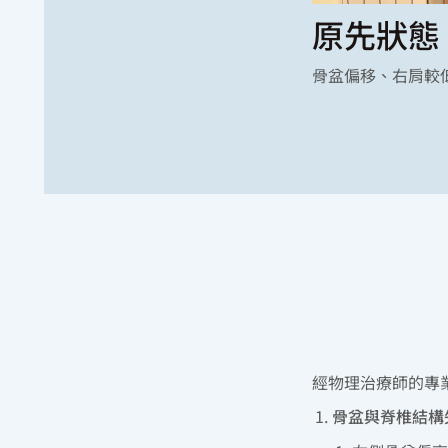
原先狀態
骨盆偏移、右肩較
經物理治療師的專
骨盆與脊椎結構