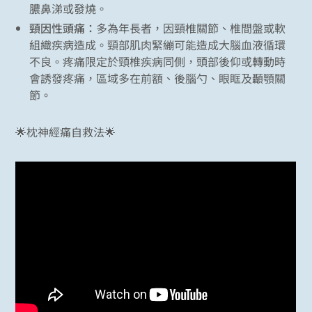
膿鼻涕或發燒。
頸因性頭痛：
多為年長者，因頸椎關節、椎間盤或軟
組織疾病造成。頸部肌肉緊繃可能造成大腦血液循環
不良。疼痛限定於頸椎疾病同側，頭部後仰或轉動時
會誘發疼痛，區域多在前額、後腦勺、眼眶及顳顎關
節。
🌟枕神經痛自救法🌟