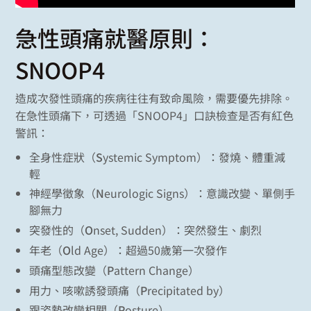
急性頭痛就醫原則：
SNOOP4
造成次發性頭痛的疾病往往有致命風險，需要優先排除。
在急性頭痛下，可透過「SNOOP4」口訣檢查是否有紅色
警訊：
全身性症狀（
S
ystemic Symptom）：發燒、體重減
輕
神經學徵象（
N
eurologic Signs）：意識改變、單側手
腳無力
突發性的（
O
nset, Sudden）：突然發生、劇烈
年老（
O
ld Age）：超過50歲第一次發作
頭痛型態改變（
P
attern Change）
用力、咳嗽誘發頭痛（
P
recipitated by）
跟姿勢改變相關（
P
osture）