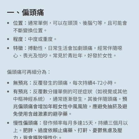
一、偏頭痛
位置：
通常單側，可以在頭頂、後腦勺等，且可能會
不斷變換位置。
程度：
中度或重度。
特徵：
搏動性，日常生活會加劇頭痛，經常伴隨噁
心、畏光及怕吵。常見於青壯年，好發於女性。
偏頭痛可再細分為：
無預兆：
反覆發生的頭痛，每次持續4-72小時。
有預兆：
反覆數分鐘單側的可逆症狀（如視覺或其他
中樞神經系統），通常逐漸發生，其後伴隨頭痛。
預
兆偏頭痛會增加年輕女性中風風險，應避免抽菸及避
免使用含雌激素的避孕藥。
慢性偏頭痛：
發作頻率每月多達15天，持續三個月以
上。
肥胖、過度依賴止痛藥、打鼾、憂鬱焦慮及壓
力，皆會導致慢性化。