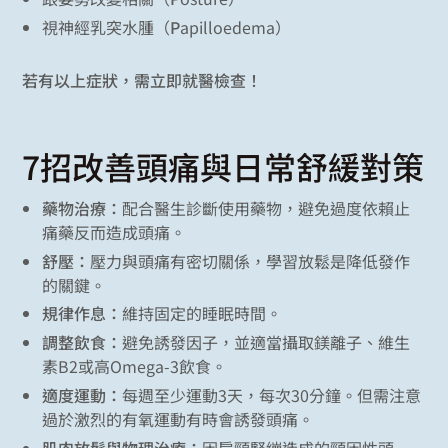
視神經乳突水腫（
P
apilloedema）
若有以上症狀，需立即就醫檢查！
7招改善頭痛與日常舒緩對策
藥物治療：
配合醫生診斷使用藥物，避免過度依賴止
痛藥反而造成頭痛。
舒壓：
壓力與頭痛有密切關係，學習放鬆是降低發作
的關鍵。
規律作息：
維持固定的睡眠時間。
調整飲食：
避免誘發因子，並適當攝取鎂離子、維生
素B2或高Omega-3飲食。
適度運動：
每週至少運動3天，每次30分鐘。但需注意
過於激烈的有氧運動有時會誘發頭痛。
肌肉放鬆與物理治療：
因肩頸緊繃造成的頸因性頭