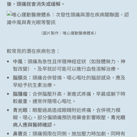
後，頭痛就會消失或緩解。
（圖片製作：唯心運動醫療體系）
較常見的潛在疾病包含：
中風：
頭痛為急性且伴隨神經症狀（如肢體無力、神
智改變），及早就診可能可以進行血栓溶解治療。
腦膜炎：
頭痛合併發燒、噁心嘔吐的腦部感染，應及
早給予抗生素治療。
腦腫瘤：
合併腦壓升高，漸進式疼痛，早晨或躺下時
較嚴重，通常伴隨噁心嘔吐。
青光眼：
眼壓過高造成眼睛附近疼痛，合併視力模
糊、噁心。部分偏頭痛預防用藥會影響眼壓，
青光眼
病人應與醫師確認。
鼻竇炎：
頭痛侷限在同側，施加壓力時加劇，同時有