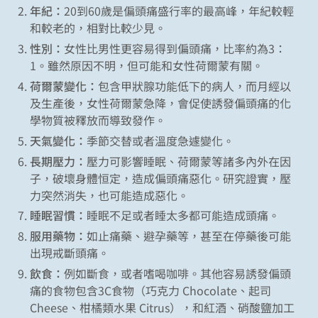
年紀：
20到60歲是偏頭痛盛行率的最高峰，年紀較輕
和較老的，相對比較少見。
性別：
女性比男性更容易得到偏頭痛，比率約為3：
1。雖然原因不明，但可能和女性荷爾蒙有關。
荷爾蒙變化：
包含甲狀腺功能低下的病人，而月經以
及生產後，女性荷爾蒙急降，會促使誘發偏頭痛的化
學物質被釋放而導致發作。
天氣變化：
季節交替或者溫度急遽變化。
長期壓力：
壓力可影響睡眠、荷爾蒙等諸多內外在因
子，破壞身體恒定，造成偏頭痛惡化。研究證實，壓
力突然消失，也可能造成惡化。
睡眠習慣：
睡眠不足或者睡太多都可能造成頭痛。
服用藥物：
如止痛藥、避孕藥等，甚至在停藥後可能
出現戒斷頭痛。
飲食：
例如斷食，或者嗜喝咖啡。其他容易誘發偏頭
痛的食物包含3C食物（巧克力 Chocolate、起司
Cheese、柑橘類水果 Citrus），和紅酒、硝酸鹽加工