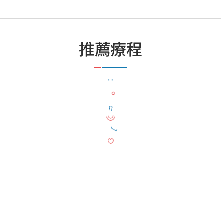
推薦療程
睡眠評估檢測
Winback高能射頻治療
徒手物理治療