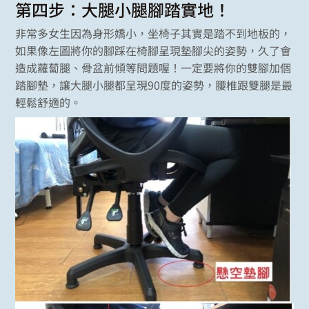
第四步：大腿小腿腳踏實地！
非常多女生因為身形嬌小，坐椅子其實是踏不到地板的，
如果像左圖將你的腳踩在椅腳呈現墊腳尖的姿勢，久了會
造成蘿蔔腿、骨盆前傾等問題喔！一定要將你的雙腳加個
踏腳墊，讓大腿小腿都呈現90度的姿勢，腰椎跟雙腿是最
輕鬆舒適的。