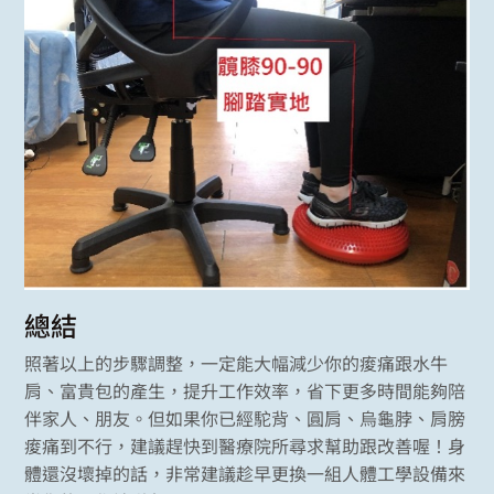
總結
照著以上的步驟調整，一定能大幅減少你的痠痛跟水牛
肩、富貴包的產生，提升工作效率，省下更多時間能夠陪
伴家人、朋友。但如果你已經駝背、圓肩、烏龜脖、肩膀
痠痛到不行，建議趕快到醫療院所尋求幫助跟改善喔！身
體還沒壞掉的話，非常建議趁早更換一組人體工學設備來