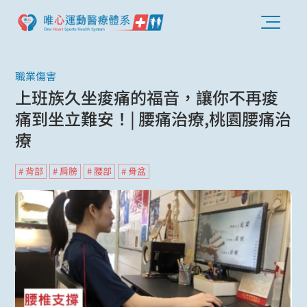
職業傷害
上班族久坐痠痛的福音，讓你不再痠
痛到坐立難安！| 腰痛治療,桃園腰痛治
療
# 背部
# 肩膀
# 腰部
# 骨盆