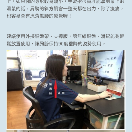
上，如果你的身形較為嬌小，手要抬很高才能拿到桌上的
滑鼠的話，肩膀的斜方肌會一整天都在出力，除了痠痛，
也容易會有虎背熊腰的感覺喔！
建議使用外接鍵盤架、支撐版，讓無線鍵盤、滑鼠能夠輕
鬆放置使用，讓肩膀保持90度垂降的姿勢使用。