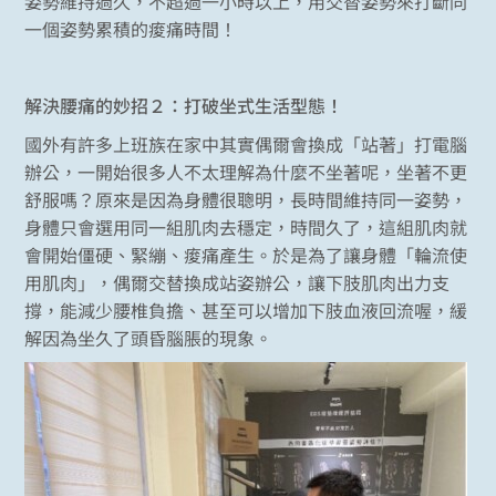
姿勢維持過久，不超過一小時以上，用交替姿勢來打斷同
一個姿勢累積的痠痛時間！
解決腰痛的妙招２：打破坐式生活型態！
國外有許多上班族在家中其實偶爾會換成「站著」打電腦
辦公，一開始很多人不太理解為什麼不坐著呢，坐著不更
舒服嗎？原來是因為身體很聰明，長時間維持同一姿勢，
身體只會選用同一組肌肉去穩定，時間久了，這組肌肉就
會開始僵硬、緊繃、痠痛產生。於是為了讓身體「輪流使
用肌肉」，偶爾交替換成站姿辦公，讓下肢肌肉出力支
撐，能減少腰椎負擔、甚至可以增加下肢血液回流喔，緩
解因為坐久了頭昏腦脹的現象。