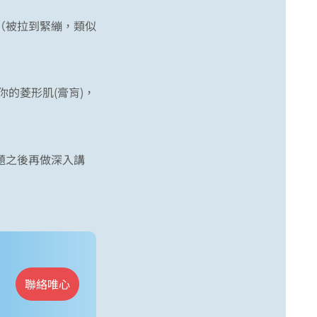
（被拉到緊繃，類似
你的菱形肌(膏肓)，
題之後再做深入講
聯絡唯心