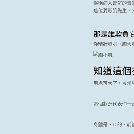
俗稱病入膏肓的膏
這位菱形肌先生，
那是誰欺負
你精壯胸肌（胸大
知道這個
用處可大了，最常
這個狀況代表你一
身體是３Ｄ的，前