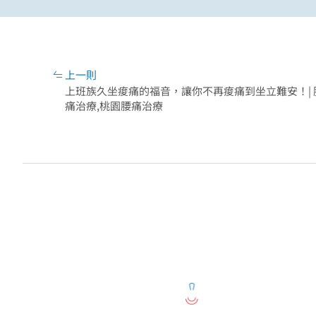
上一則
上班族久坐痠痛的福音，讓你不再痠痛到坐立難安！| 
痛治療,桃園腰痛治療