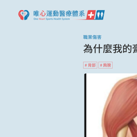
職業傷害
為什麼我的膏
# 背部
# 肩膀