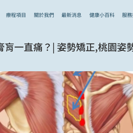
義大利足壓檢測儀
問與答
運動傷害
療程項目
關於我們
最新消息
健康小百科
服務
產後修復套餐
服務流程介紹
見證案例
肓一直痛？| 姿勢矯正,桃園姿