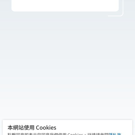
曾先生在打排球時，右肩疼痛影響表現。評估
發現，他的肩胛穩定性不足，導致肩關節夾
擠。治療透過徒手放鬆肌群與動態穩定訓練，
提升肩胛控制與核心發力。治療後疼痛顯著改
善，動作更流暢。肩關節疼痛不只是肩膀問
題，整體穩定與核心訓練同樣關鍵！
本網站使用 Cookies
點擊同意即表示您同意我們使用 Cookies。詳情請參閱
隱私政