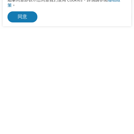
策
。
同意
信箱
service@ohealth.com.tw
治療服務、預約請點選下方「立即聯繫」，或「服務據點」
查詢聯絡方式
立即聯繫
服務據點