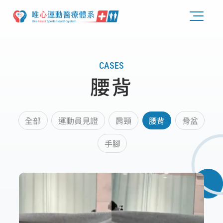
CASES
腰背
全部
運動員見證
肩頸
腰背
骨盆
手腳