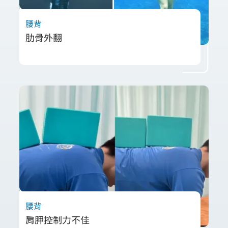
腰背
肋骨外翻
31歲李小姐潛水拍照時發現肋骨外翻，呼吸無
法吸飽、胸腹緊繃。經評估為肋間肌與橫隔膜
緊繃導致，透過射頻軟組織技術放鬆呼吸肌
群，搭配核心呼吸訓練，成功改善肋骨外翻並
提升呼吸品質。
腰背
肩胛控制力不佳