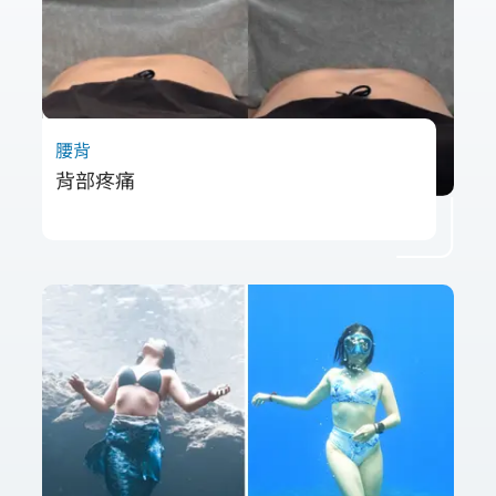
腰背
背部疼痛
55歲吳先生長期困擾於右下背局部緊繃與壓
痛，經評估發現胸廓旋轉失衡及肌肉張力異常
為主因。透過電射頻放鬆深層肋膜、腹肌，搭
配呼吸控制訓練，成功改善胸廓功能並解除長
年疼痛，恢復更自然的活動能力。