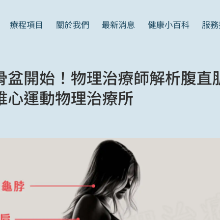
義大利足壓檢測儀
問與答
運動傷害
療程項目
關於我們
最新消息
健康小百科
服務
產後修復套餐
服務流程介紹
見證案例
骨盆開始！物理治療師解析腹直
唯心運動物理治療所