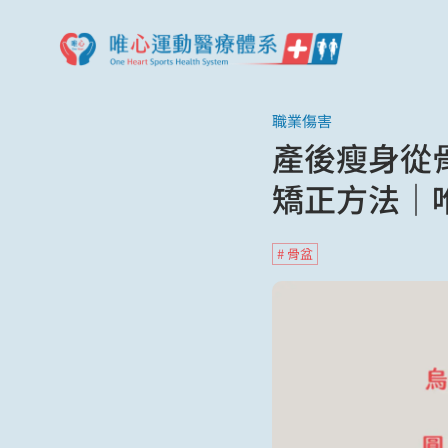
職業傷害
產後瘦身從
矯正方法｜
# 骨盆