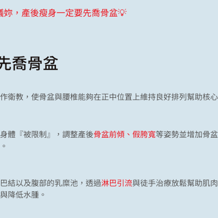
議妳，產後瘦身一定要先喬骨盆💡
先喬骨盆
作衛教，使骨盆與腰椎能夠在正中位置上維持良好排列幫助核心
身體『被限制』，調整產後
骨盆前傾、假胯寬
等姿勢並增加骨盆
。
巴結以及腹部的乳糜池，透過
淋巴引流
與徒手治療放鬆幫助肌肉
與降低水腫。