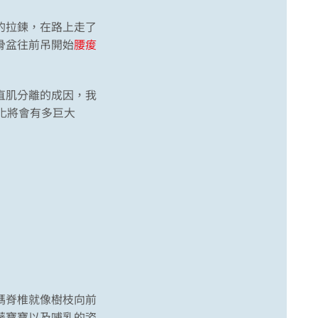
的拉鍊，在路上走了
骨盆往前吊開始
腰痠
直肌分離的成因，我
化將會有多巨大
。
媽脊椎就像樹枝向前
著寶寶以及哺乳的姿