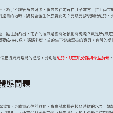
子，為了不讓後背包淋濕，將包包往前背在肚子前方，拉上雨衣
到達目的地時；姿勢會發生什麼變化呢？有沒有發現開始駝背、
重一點往前凸出，雨衣的拉鍊是否開始被撐開縫隙？就是所謂腹
間要維持40週，媽媽多麼辛苦的生下健康漂亮的寶貝，身體的變
3個產後媽媽常見的體態，分別是
駝背、腹直肌分離與骨盆前傾
體態問題
量增加，身體重心往前移動，寶寶就像掛在枝頭熟透的水果，媽
凸（駝背），通常伴隨頭部前傾（烏龜脖），加上產後長時間抱