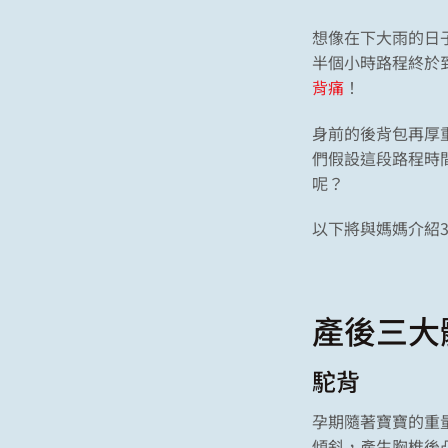
想像在下大雨的日
半個小時路程終於
背痛
！
身前的後背包再厚
們假設這段路程時
呢？
以下將與媽媽介紹
產後三大
駝背
孕期隨著寶寶的重
傾斜，產生胸椎後