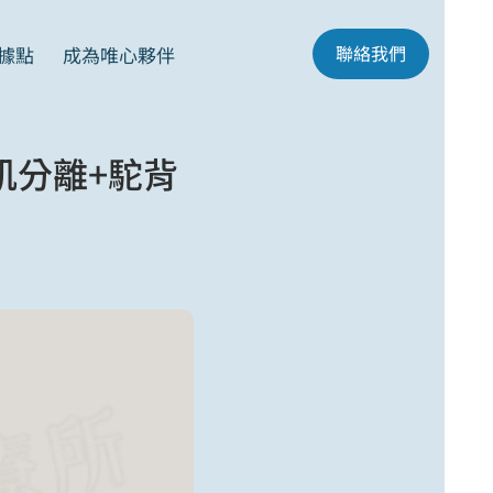
聯絡我們
據點
成為唯心夥伴
肌分離+駝背