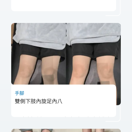
37歲的朱先生在與孩子玩耍時，因反覆急停轉
向導致右腳跟腱部分撕裂，無明顯外力碰撞但
產生劇烈疼痛與腫脹。經超音波與理學檢查診
斷為右跟腱部分撕裂，治療團隊規劃了三階段
修復計畫，並搭配射頻治療加速消腫與修復。
朱先生在第一次治療後即有顯著改善，後續透
過肌貼與定期回診順利恢復承重與活動能力。
此案例顯示，射頻治療在急性期肌腱損傷處理
中具關鍵性作用，及早診治與個別化介入有助
提升恢復成效。
手腳
雙側下肢內旋足內八
20 多歲楊小姐因足內八與膝內扣困擾走路像企
鵝，透過 Winback 射頻治療搭配臀部訓練，在