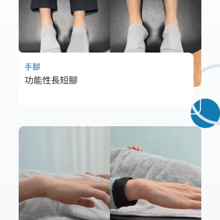
手腳
功能性長短腳
林先生因駝背就診，卻發現問題源於功能性長
短腳與骨盆歪斜。透過徒手放鬆與訓練調整
後，不平衡與髖部不適獲得改善，進一步改善
站立與跑步表現。