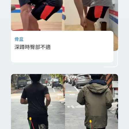
骨盆
深蹲時臀部不適
胡先生在槓鈴深蹲 100kg x2 下後出現左上臀不
適。經評估發現髖部活動度受限、骨盆與肋骨
對位不佳，並伴隨多處肌肉緊繃及薦髂關節活
動度不足。透過徒手筋膜放鬆、磁波治療及姿
勢控制訓練，改善動作品質，疼痛明顯減少，
讓他能重拾訓練自信。