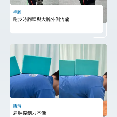
手腳
跑步時腳踝與大腿外側疼痛
劉先生因跑步時左腳踝與髂脛束疼痛 影響比賽
表現，經評估發現支撐力不足與跑姿異常。透
過 物理治療、貼布穩定與矯正運動，他成功改
善步態並突破個人最佳紀錄3 小時 20 分鐘完
賽，比過去快10分鐘！
腰背
肩胛控制力不佳