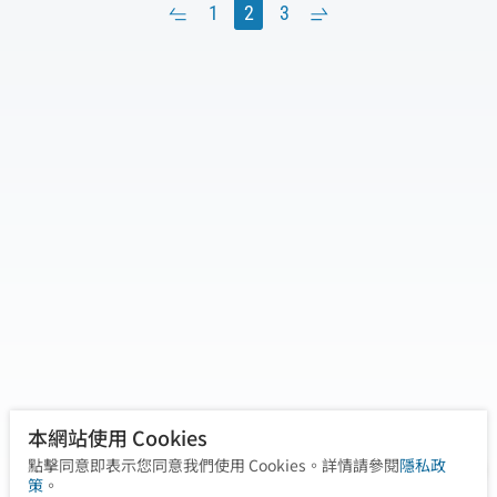
姿勢與胸椎、頸椎活動受限為主要原因。透過
‹
1
2
3
›
頸部放鬆、姿勢矯正調整及核心穩定訓練後，
張小姐肩頸痠痛頻率明顯下降，富貴包變小且
姿勢恢復正常，生活品質顯著提升。
本網站使用 Cookies
點擊同意即表示您同意我們使用 Cookies。詳情請參閱
隱私政
策
。