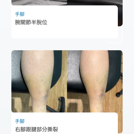
手腳
腕關節半脫位
43歲的曾小姐因長期滑手機與鍵盤操作導致右
手腕痠痛，甚至出現半脫位與骨間膜緊繃等問
題。透過五次療程，包含徒手鬆動與震波治
療，症狀明顯改善，活動力與舒適度皆大幅提
升。
手腳
右腳跟腱部分撕裂